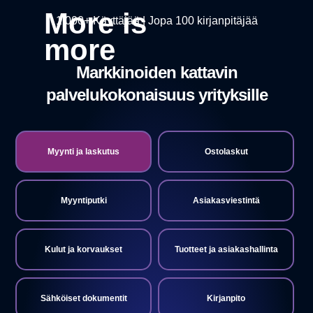
More is
1 000+ Käyttäjää | Jopa 100 kirjanpitäjää
more
Markkinoiden kattavin
palvelukokonaisuus yrityksille
Myynti ja laskutus
Ostolaskut
Myyntiputki
Asiakasviestintä
Kulut ja korvaukset
Tuotteet ja asiakashallinta
Sähköiset dokumentit
Kirjanpito