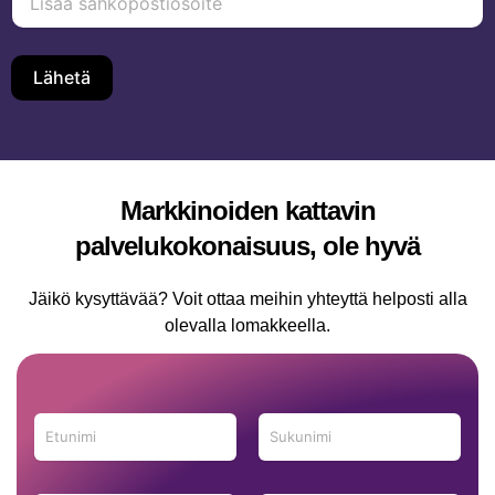
i
s
ä
ä
Lähetä
s
ä
h
k
ö
p
Markkinoiden kattavin
o
s
palvelukokonaisuus, ole hyvä
t
i
Jäikö kysyttävää? Voit ottaa meihin yhteyttä helposti alla
o
s
olevalla lomakkeella.
o
i
t
e
E
*
t
u
First
Last
n
*