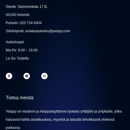
t
Osoite: Salomonkatu 17 B,
i
00100 Helsinki
Puhelin: 020 734 6904
Sähköposti: asiakaspalvelu@yelppy.com
Aukioloajat:
Ma-Pe: 9:00 – 16:00
La-Su: Suljettu
F
L
I
a
i
n
c
n
s
e
k
t
b
e
a
o
d
g
o
i
r
k
n
a
-
m
Tietoa meistä
f
Yelppy on moderni ja helppokäyttöinen työkalu yrittäjille ja yrityksille, jotka
haluavat hallita asiakkuuksia, myyntiä ja taloutta tehokkaasti yhdessä
paikassa.