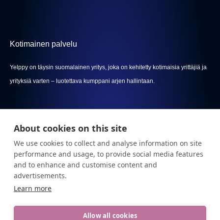
Kotimainen palvelu
Yelppy on täysin suomalainen yritys, joka on kehitetty kotimaisia yrittäjiä ja
yrityksiä varten – luotettava kumppani arjen hallintaan.
About cookies on this site
Valikko
We use cookies to collect and analyse information on site
Tietosuojaseloste
performance and usage, to provide social media features
and to enhance and customise content and
Palveluehdot
advertisements.
Learn more
Allow all cookies