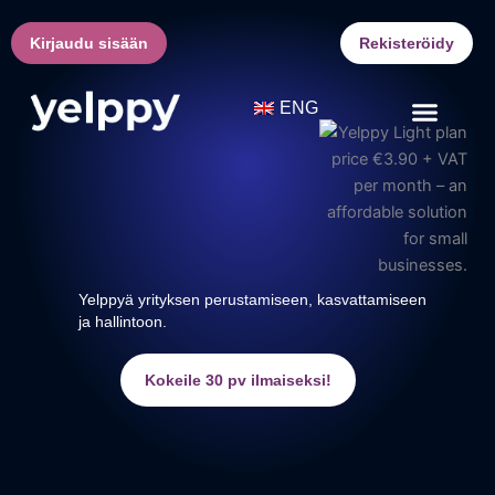
Siirry
sisältöön
Kirjaudu sisään
Rekisteröidy
ENG
Yelppyä yrityksen perustamiseen, kasvattamiseen
ja hallintoon.
Kokeile 30 pv ilmaiseksi!